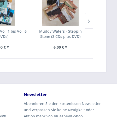
 Vol. 1 bis Vol. 6
Muddy Waters - Steppin
blues
DVDs)
Stone (3 CDs plus DVD)
00 € *
6,00 € *
9,
Newsletter
Abonnieren Sie den kostenlosen Newsletter
und verpassen Sie keine Neuigkeit oder
ngen
Aktion mehr von bluesnews-Shop.