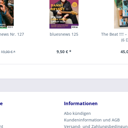
news Nr. 127
bluesnews 125
The Beat !!!! –
(6 
9,50 € *
45,
19,00 € *
ce
Informationen
Abo kündigen
Kundeninformation und AGB
ht
Versand- und Zahlungsbedingu